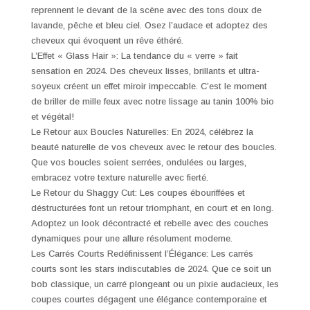
reprennent le devant de la scène avec des tons doux de
lavande, pêche et bleu ciel. Osez l’audace et adoptez des
cheveux qui évoquent un rêve éthéré.
L’Effet « Glass Hair »: La tendance du « verre » fait
sensation en 2024. Des cheveux lisses, brillants et ultra-
soyeux créent un effet miroir impeccable. C’est le moment
de briller de mille feux avec notre lissage au tanin 100% bio
et végétal!
Le Retour aux Boucles Naturelles: En 2024, célébrez la
beauté naturelle de vos cheveux avec le retour des boucles.
Que vos boucles soient serrées, ondulées ou larges,
embracez votre texture naturelle avec fierté.
Le Retour du Shaggy Cut: Les coupes ébouriffées et
déstructurées font un retour triomphant, en court et en long.
Adoptez un look décontracté et rebelle avec des couches
dynamiques pour une allure résolument moderne.
Les Carrés Courts Redéfinissent l’Élégance: Les carrés
courts sont les stars indiscutables de 2024. Que ce soit un
bob classique, un carré plongeant ou un pixie audacieux, les
coupes courtes dégagent une élégance contemporaine et