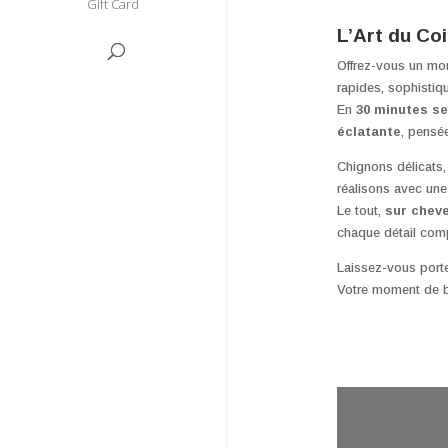
Gift Card
L’Art du Co
Offrez-vous un mo
rapides, sophistiq
En
30 minutes s
éclatante
, pensé
Chignons délicats,
réalisons avec une
Le tout,
sur cheve
chaque détail com
Laissez-vous porte
Votre moment de b