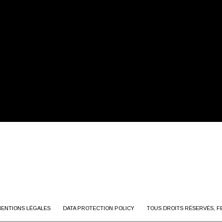
ENTIONS LÉGALES
DATA PROTECTION POLICY
TOUS DROITS RÉSERVÉS, F