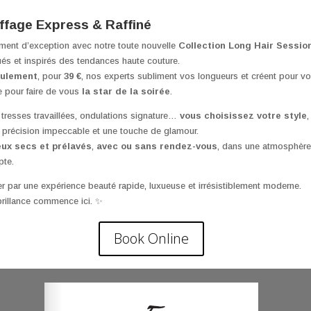
iffage Express & Raffiné
ment d’exception avec notre toute nouvelle
Collection Long Hair Sessio
ués et inspirés des tendances haute couture.
eulement
, pour
39 €
, nos experts subliment vos longueurs et créent pour v
e pour faire de vous
la star de la soirée
.
 tresses travaillées, ondulations signature…
vous choisissez votre style
,
 précision impeccable et une touche de glamour.
ux secs et prélavés
,
avec ou sans rendez-vous
, dans une atmosphère
pte.
r par une expérience beauté rapide, luxueuse et irrésistiblement moderne.
rillance commence ici. ✨
Book Online