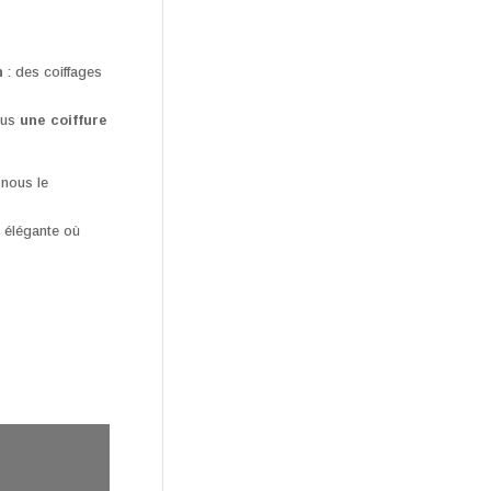
n
: des coiffages
ous
une coiffure
 nous le
 élégante où