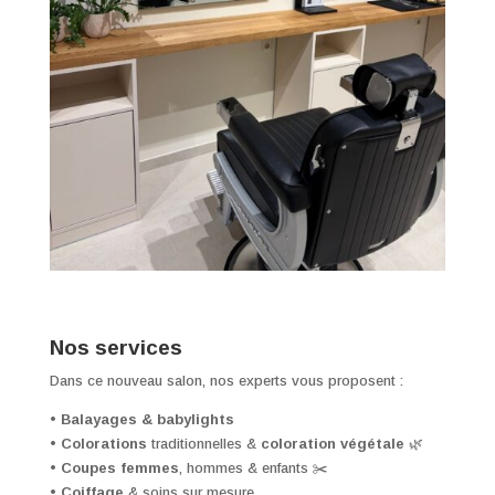
Nos services
Dans ce nouveau salon, nos experts vous proposent :
•
Balayages & babylights
•
Colorations
traditionnelles &
coloration végétale
🌿
•
Coupes femmes
, hommes & enfants ✂️
•
Coiffage
& soins sur mesure