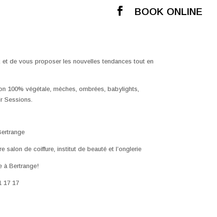
BOOK ONLINE
x et de vous proposer les nouvelles tendances tout en
tion 100% végétale, mèches, ombrées, babylights,
ir Sessions.
Bertrange
 salon de coiffure, institut de beauté et l’onglerie
le à Bertrange!
1 17 17