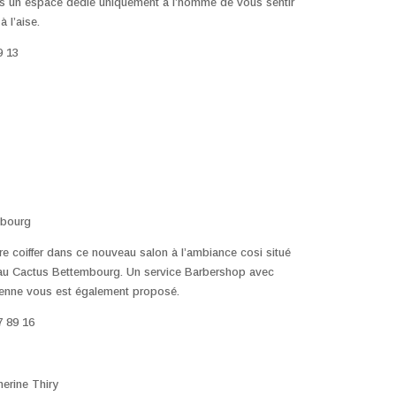
s un espace dédié uniquement à l’homme de vous sentir
 l’aise.
9 13
mbourg
re coiffer dans ce nouveau salon à l’ambiance cosi situé
au Cactus Bettembourg. Un service Barbershop avec
ienne vous est également proposé.
7 89 16
herine Thiry