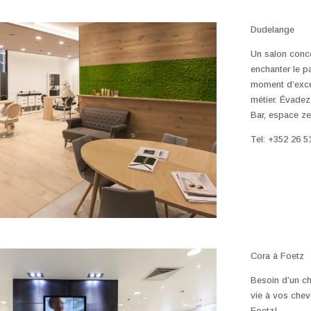
Dudelange
Un salon conce
enchanter le pa
moment d’excep
métier. Évade
Bar, espace ze
Tel: +352 26 5
Cora à Foetz
Besoin d’un c
vie à vos chev
Foetz!