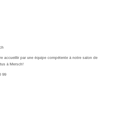
ch
re accueillir par une équipe compétente à notre salon de
ctus à Mersch!
0 99