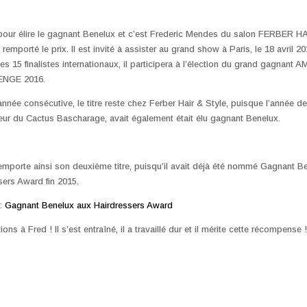
ni pour élire le gagnant Benelux et c’est Frederic Mendes du salon FERBER
remporté le prix. Il est invité à assister au grand show à Paris, le 18 avril 201
 les 15 finalistes internationaux, il participera à l’élection du grand gagna
NGE 2016.
nnée consécutive, le titre reste chez Ferber Hair & Style, puisque l’année d
feur du Cactus Bascharage, avait également était élu gagnant Benelux.
mporte ainsi son deuxième titre, puisqu’il avait déjà été nommé Gagnant B
ers Award fin 2015.
 :
Gagnant Benelux aux Hairdressers Award
ions à Fred ! Il s’est entraîné, il a travaillé dur et il mérite cette récompense !