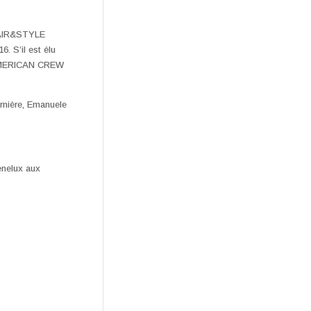
 HAIR&STYLE
6. S’il est élu
nt AMERICAN CREW
ernière, Emanuele
enelux aux