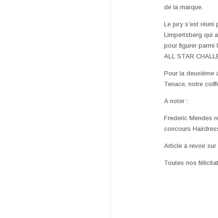
de la marque.
Le jury s’est réu
Limpertsberg qui a 
pour figurer parmi
ALL STAR CHALLE
Pour la deuxième a
Tenace, notre coif
A noter :
Frederic Mendes re
concours Hairdress
Article à revoir sur
Toutes nos félicitat