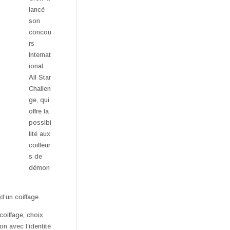
lancé
son
concou
rs
Internat
ional
All Star
Challen
ge, qui
offre la
possibi
lité aux
coiffeur
s de
démon
d’un coiffage.
oiffage, choix
n avec l’identité