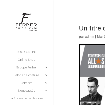
Un titre
par
admin
|
Mar 
BOOK ONLINE
Online Shop
Groupe Ferber
Salons de coiffure
Services
Nouveautés
La Presse parle de nous