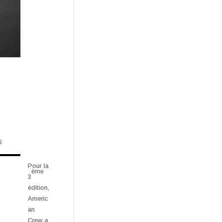
6
Pour la
ème
3
édition,
Americ
an
Crew a