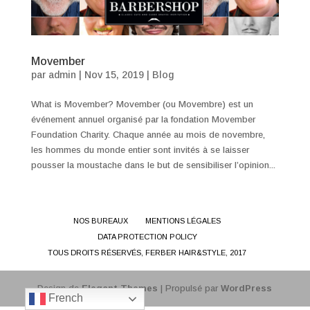
Movember
par
admin
|
Nov 15, 2019
|
Blog
What is Movember? Movember (ou Movembre) est un
événement annuel organisé par la fondation Movember
Foundation Charity. Chaque année au mois de novembre,
les hommes du monde entier sont invités à se laisser
pousser la moustache dans le but de sensibiliser l’opinion...
NOS BUREAUX
MENTIONS LÉGALES
DATA PROTECTION POLICY
TOUS DROITS RÉSERVÉS, FERBER HAIR&STYLE, 2017
Design de
Elegant Themes
| Propulsé par
WordPress
French