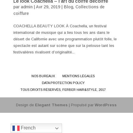
Le look Coachella – l’art du coiffé décoiffé
par
admin
|
Avr 29, 2019
|
Blog
,
Collections de
coiffure
COACHELLA BEAUTY LOOK À Coachella, un festival
international de musique qui a lieu tous les ans dans le
désert de Californie avec une programmation plutôt folle, le
spectacle est autant sur scène que sur la pelouse tant les
festivalières rivalisent d’originalité...
NOS BUREAUX
MENTIONS LÉGALES
DATA PROTECTION POLICY
TOUS DROITS RÉSERVÉS, FERBER HAIR&STYLE, 2017
Design de
Elegant Themes
| Propulsé par
WordPress
French