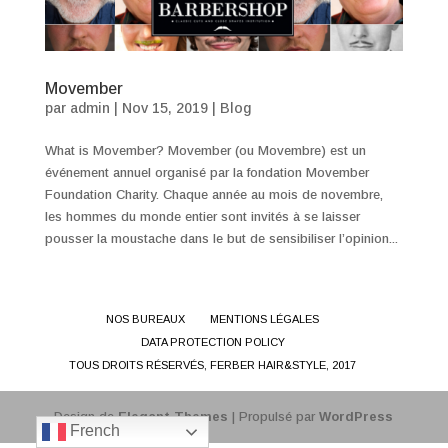
Movember
par
admin
|
Nov 15, 2019
|
Blog
What is Movember? Movember (ou Movembre) est un
événement annuel organisé par la fondation Movember
Foundation Charity. Chaque année au mois de novembre,
les hommes du monde entier sont invités à se laisser
pousser la moustache dans le but de sensibiliser l’opinion...
NOS BUREAUX
MENTIONS LÉGALES
DATA PROTECTION POLICY
TOUS DROITS RÉSERVÉS, FERBER HAIR&STYLE, 2017
Design de
Elegant Themes
| Propulsé par
WordPress
French