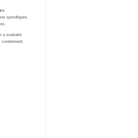
les
tes spécifiques,
les.
r a souhaité
s contiennent.