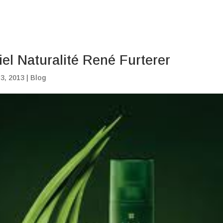
iel Naturalité René Furterer
13, 2013
|
Blog