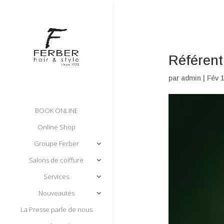
Référent
par
admin
|
Fév 
BOOK ONLINE
Online Shop
Groupe Ferber
Salons de coiffure
Services
Nouveautés
La Presse parle de nous