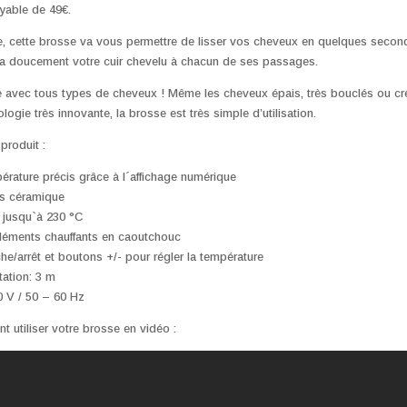
royable de 49€.
le, cette brosse va vous permettre de lisser vos cheveux en quelques secon
ra doucement votre cuir chevelu à chacun de ses passages.
e avec tous types de cheveux ! Même les cheveux épais, très bouclés ou cr
logie très innovante, la brosse est très simple d’utilisation.
produit :
érature précis grâce à l´affichage numérique
ts céramique
 jusqu`à 230 °C
éléments chauffants en caoutchouc
he/arrêt et boutons +/- pour régler la température
ation: 3 m
0 V / 50 – 60 Hz
utiliser votre brosse en vidéo :