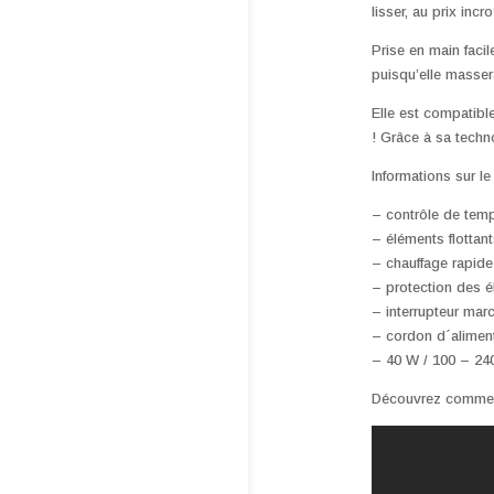
lisser, au prix inc
Prise en main faci
puisqu’elle masse
Elle est compatibl
! Grâce à sa techno
Informations sur le 
– contrôle de temp
– éléments flottan
– chauffage rapide
– protection des 
– interrupteur marc
– cordon d´aliment
– 40 W / 100 – 24
Découvrez comment 