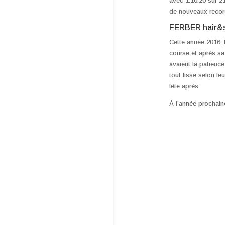
avec 1:10:20 sur 2
de nouveaux recor
FERBER hair&st
Cette année 2016,
course et après sa 
avaient la patienc
tout lisse selon le
fête après.
À l’année prochain