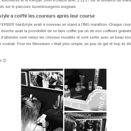
1 kilomètres et le Kenyan John KOMEN avec 2:12:57 sur la distance du marat
ds sur le parcours luxembourgeois exigeant.
yle a coiffé les coureurs après leur course
 FERBER hair&style avait à nouveau un stand à l’ING marathon. Chaque cour
douche avait la possibilité de se faire coiffer par un de nos coiffeurs gratui
e d’attendre sont venus les cheveux mouillés et sont sortis avec un beau br
ur souhait. Pour les Messieurs c’était plus simple, un peu de gel et hop ils éta
e 😉