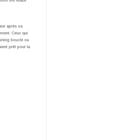
hon ont établi
eur après sa
tement. Ceux qui
ushing bouclé ou
ient prêt pour la