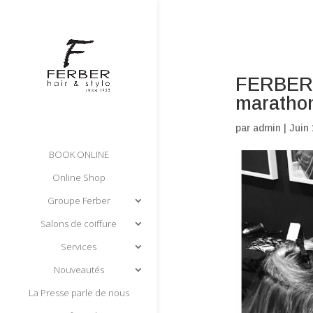
FERBER h
maratho
par
admin
|
Juin 
BOOK ONLINE
Online Shop
Groupe Ferber
Salons de coiffure
Services
Nouveautés
La Presse parle de nous