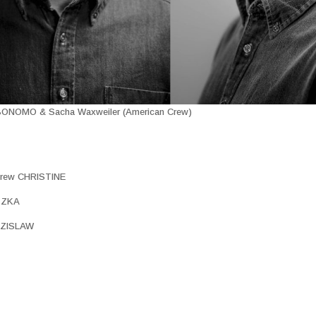
BONOMO & Sacha Waxweiler (American Crew)
drew CHRISTINE
TZKA
DZISLAW