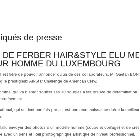
qués de presse
 DE FERBER HAIR&STYLE ELU M
UR HOMME DU LUXEMBOURG
est fière de pouvoir annoncer qu’un de ces collaborateurs, M. Gaëtan B
 le prestigieux All-Star Challenge de American Crew.
homme, qui va bientôt souffler ses 30 bougies a fait preuve de détermination 
ntraînement.
tional, qui se tient une fois par an, est une reconnaissance du/de la meilleur
.
 a fallu envoyer des photos d’un modèle homme (coupe et coiffage) et de cré
 avec un sens et l’œil photographique artistique de niveau professionnel.