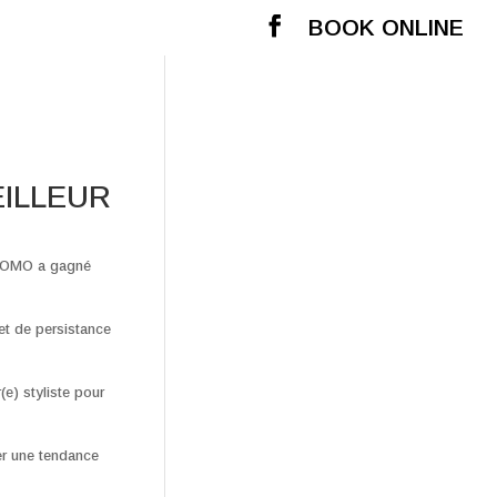
BOOK ONLINE
EILLEUR
ONOMO a gagné
et de persistance
(e) styliste pour
er une tendance