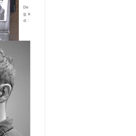
De
g. à
d. :