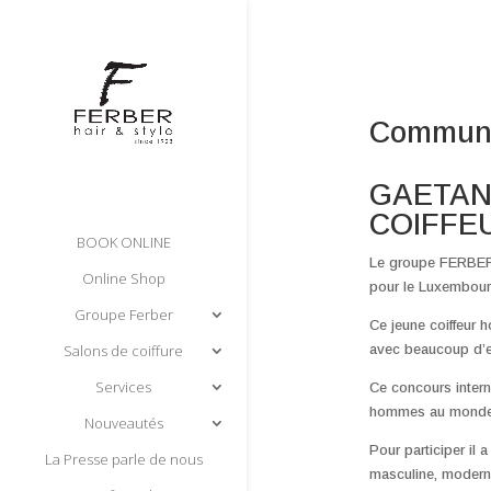
Communi
GAETAN
COIFFE
BOOK ONLINE
Le groupe FERBER 
Online Shop
pour le Luxembourg
Groupe Ferber
Ce jeune coiffeur 
avec beaucoup d’e
Salons de coiffure
Services
Ce concours interna
hommes au monde
Nouveautés
Pour participer il
La Presse parle de nous
masculine, moderne