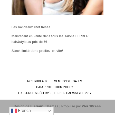
Les bandeaux effet tresse.
Maintenant en vente dans tous les salons FERBER
hair&style au prix de
5€
…
Stock limité donc profitez-en vite!
NOS BUREAUX
MENTIONS LÉGALES
DATA PROTECTION POLICY
TOUS DROITS RÉSERVÉS, FERBER HAIR&STYLE, 2017
Design de
Elegant Themes
| Propulsé par
WordPress
French