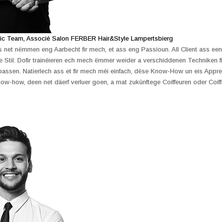
istic Team, Associé Salon FERBER Hair&Style Lampertsbierg
ss net nëmmen eng Aarbecht fir mech, et ass eng Passioun. All Client ass een
re Stil. Dofir trainéieren ech mech ëmmer weider a verschiddenen Techniken f
passen. Natierlech ass et fir mech méi einfach, dëse Know-How un eis Appre
ow-how, deen net däerf verluer goen, a mat zukünftege Coiffeuren oder Coiff