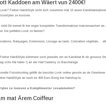
lott Kaddoen am Wäert vun 2400€!
 Look? Ferber Hair&Style sicht Iech zesumme mat 13 anere Kandidaten(inne
ëmzestylen ze loossen.
 sidd Dir bereet fir bei enger kompletter Transformatioun matzemaachen a
eur Äre perfekte Look ze fannen?
orations, Balayages, Extensions, Lissage au tanin, Coloration végétale,… al
u Ferber Hair&Style këmmere sech jeeweils em ee Kandidat fir de grousse Sh
g scho fräi halen !) an der Hair’Cademy zu Bascharage.
onelle Fotoshooting gëttfir de beschte Look online gevote an de Gewënner
rber Hair&Style an nach ee 400 Euro Bong bei Hairshop.lu.
mstylen ze loossen a Komplimenter zesammelen?
eam mat Ärem Coiffeur