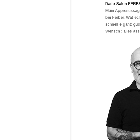
Dario Salon FERBE
Mäin Apprentissage
bei Ferber. Wat ec
schnell e ganz gud
Wënsch : alles ass