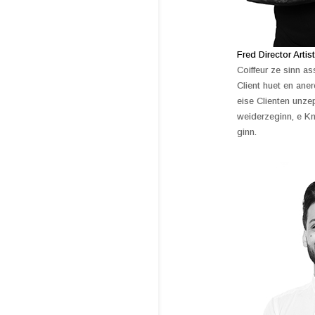
Fred Director Art
Coiffeur ze sinn a
Client huet en ane
eise Clienten unze
weiderzeginn, e Kn
ginn.