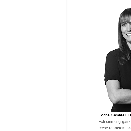
Corina Gérante FE
Ech sinn eng ganz
reese ronderëm an d