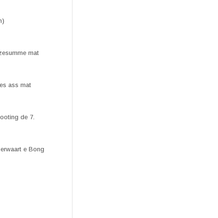
n)
n zesumme mat
les ass mat
ooting de 7.
 erwaart e Bong