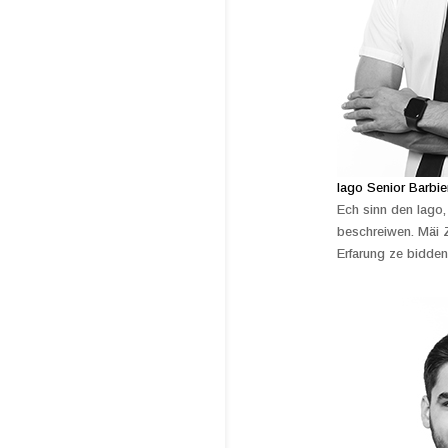
Iago Senior Barbie
Ech sinn den Iago,
beschreiwen. Mäi 
Erfarung ze bidden