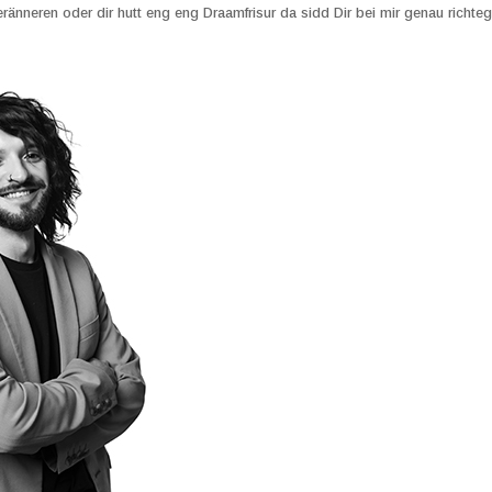
ränneren oder dir hutt eng eng Draamfrisur da sidd Dir bei mir genau richteg