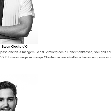
r Salon Cloche d’Or
 passionéiert a mengem Beruff. Virsuerglech a Perfektionistesch, sou géif 
Zil? D’Erwaardunge vu menge Clienten ze iwwertreffen a hinnen eng ausserg
.