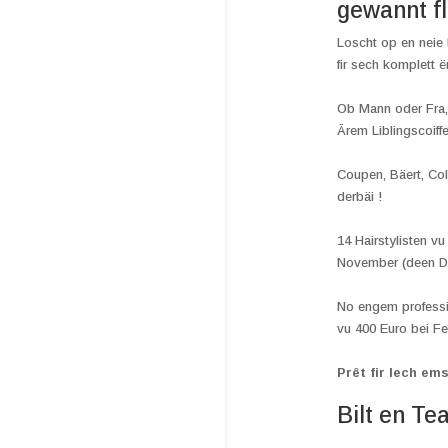
gewannt f
Loscht op en neie
fir sech komplett 
Ob Mann oder Fra,
Ärem Liblingscoiff
Coupen, Bäert, Col
derbäi !
14 Hairstylisten v
November (deen Da
No engem professi
vu 400 Euro bei Fe
Prêt fir Iech e
Bilt en T