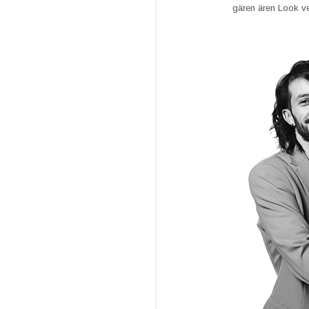
gären ären Look ve