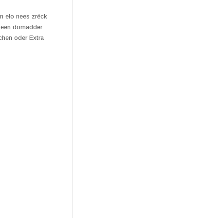
nn elo nees zréck
ss een domadder
èchen oder Extra