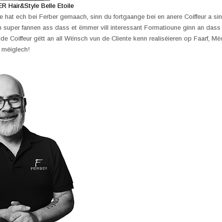
R Hair&Style Belle Etoile
 hat ech bei Ferber gemaach, sinn du fortgaange bei en anere Coiffeur a si
h super fannen ass dass et ëmmer vill interessant Formatioune ginn an da
de Coiffeur gëtt an all Wënsch vun de Cliente kenn realiséieren op Faarf, M
 méiglech!