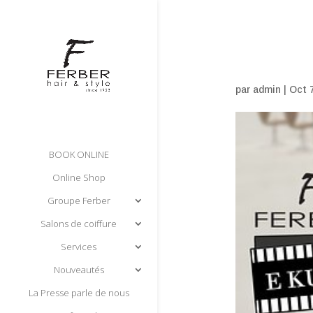
par
admin
|
Oct 
BOOK ONLINE
Online Shop
Groupe Ferber
Salons de coiffure
Services
Nouveautés
La Presse parle de nous