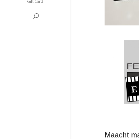
Gift Card
Maacht ma