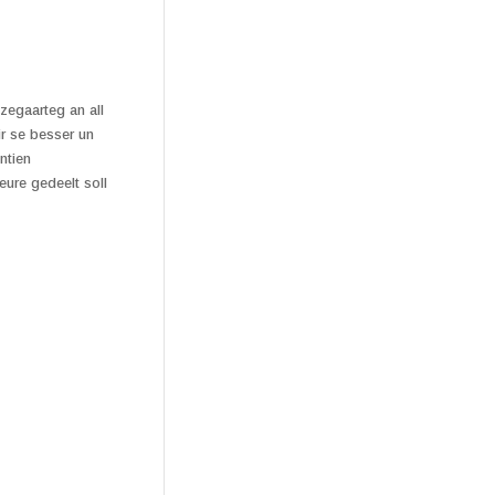
zegaarteg an all
ir se besser un
ntien
eure gedeelt soll