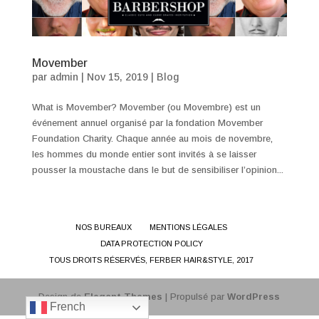
Movember
par
admin
|
Nov 15, 2019
|
Blog
What is Movember? Movember (ou Movembre) est un
événement annuel organisé par la fondation Movember
Foundation Charity. Chaque année au mois de novembre,
les hommes du monde entier sont invités à se laisser
pousser la moustache dans le but de sensibiliser l’opinion...
NOS BUREAUX
MENTIONS LÉGALES
DATA PROTECTION POLICY
TOUS DROITS RÉSERVÉS, FERBER HAIR&STYLE, 2017
Design de
Elegant Themes
| Propulsé par
WordPress
French