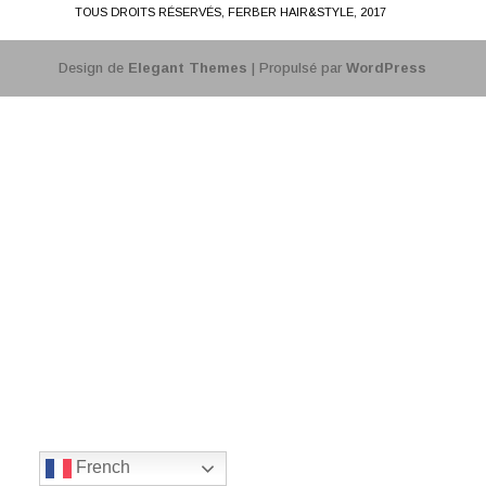
TOUS DROITS RÉSERVÉS, FERBER HAIR&STYLE, 2017
Design de
Elegant Themes
| Propulsé par
WordPress
French