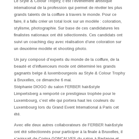
Le Style & Colour Trophy, c’est l’événement artistique
international de la profession qui permet de révéler les plus
grands talents de la coiffure à travers le monde. Pour ce
faire, il a fallu créer un total look sur un modèle : coloration,
stylisme, photographie. Sur base de ces candidatures les
finalistes nationaux ont été sélectionnés. Ces candidats ont
suivi un coaching day avec réalisation d’une coloration sur
un deuxième modèle et shooting photo.
Un jury composé d’experts du monde de la coiffure, de la
beauté et d’influenceurs mode ont déterminé les grands
gagnants belge & luxembourgeois au Style & Colour Trophy
à Bruxelles, ce dimanche 6 mai.
Stéphanie DIOGO du salon FERBER hair&style
Limpertsberg a remporté ce prestigieux trophée pour le
Luxembourg, c’est elle qui portera haut les couleurs du
Luxembourg lors du Grand Event International à Paris cet
été.
Avec elle deux autres collaborateurs de FERBER hair&style
ont été sélectionnés pour participer à la finale à Bruxelles, il
s’agissait de Corina GONCALVES du salon à Redange et